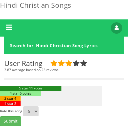
Hindi Christian Songs
Search for Hindi Christian Song Lyrics
User Rating
3.87 average based on 23 reviews.
5 star 11 votes
4 star 6 votes
2 star 4
1 star 2
votes
votes
Rate this song