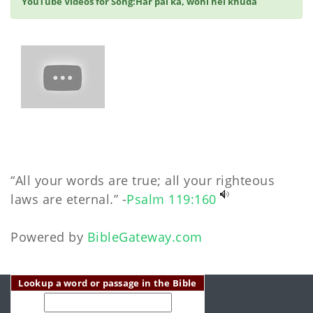
YouTube Videos for Song:Har pal ka, wohi hei khuda
“All your words are true; all your righteous
laws are eternal.” -
Psalm 119:160
Powered by
BibleGateway.com
Lookup a word or passage in the Bible