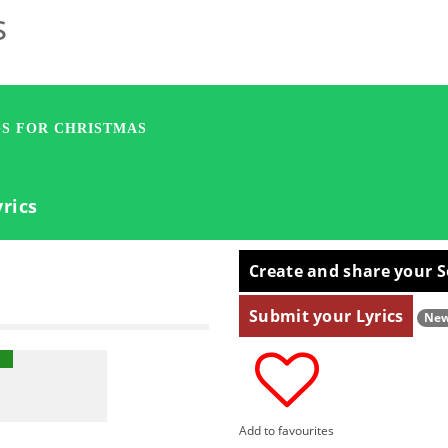
s
S FOR CHRISTMAS
rics
Create and share your S
Submit your Lyrics
Ne
Add to favourites