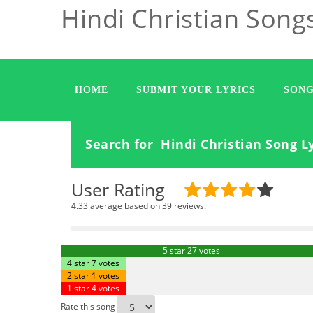
Hindi Christian Song
HOME
SUBMIT YOUR LYRICS
SONG
Search for Hindi Christian Song Ly
User Rating
4.33 average based on 39 reviews.
5 star 27 votes
4 star 7 votes
2 star 1 votes
1 star 4 votes
Rate this song