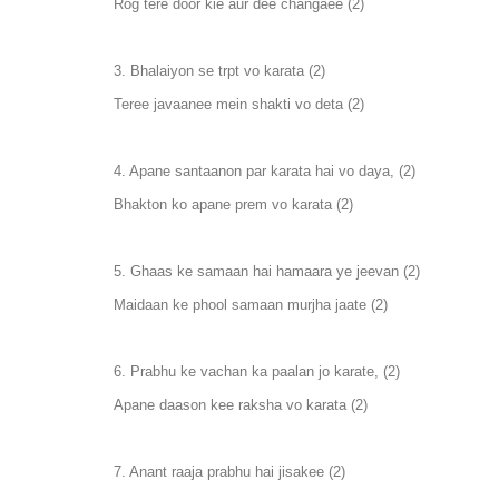
Rog tere door kie aur dee changaee (2)
3. Bhalaiyon se trpt vo karata (2)
Teree javaanee mein shakti vo deta (2)
4. Apane santaanon par karata hai vo daya, (2)
Bhakton ko apane prem vo karata (2)
5. Ghaas ke samaan hai hamaara ye jeevan (2)
Maidaan ke phool samaan murjha jaate (2)
6. Prabhu ke vachan ka paalan jo karate, (2)
Apane daason kee raksha vo karata (2)
7. Anant raaja prabhu hai jisakee (2)