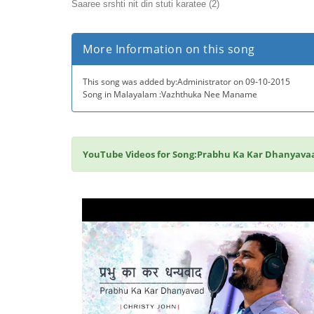
Saaree srshti nit din stuti karatee (2)
More Information on this song
This song was added by:Administrator on 09-10-2015
Song in Malayalam :Vazhthuka Nee Maname
YouTube Videos for Song:Prabhu Ka Kar Dhanyavaa