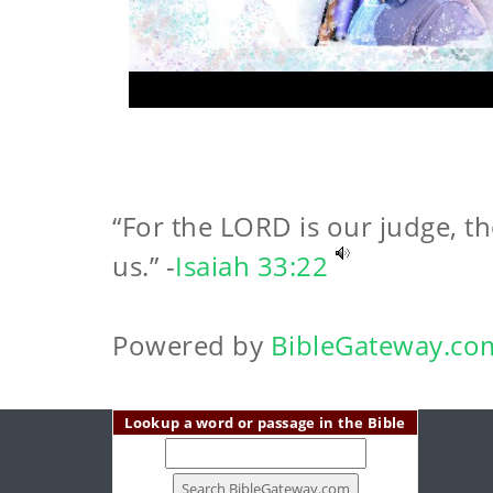
“For the LORD is our judge, th
us.” -
Isaiah 33:22
Powered by
BibleGateway.co
Lookup a word or passage in the Bible