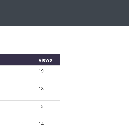
Views
19
18
15
14