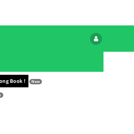
ong Book !
New
w