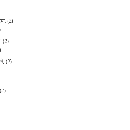
या, (2)
)
न (2)
)
े, (2)
(2)